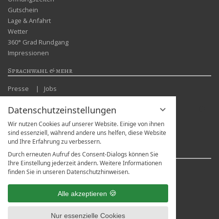
Gutschein
Lage & Anfahrt
Wetter
360° Grad Rundgang
Impressionen
Sprachwahl & mehr
Presse
Jobs
Suchbegriff
Datenschutzeinstellungen
Suc
eingeben
Wir nutzen Cookies auf unserer Website. Einige von ihnen
sind essenziell, während andere uns helfen, diese Website
und Ihre Erfahrung zu verbessern.
In freundlicher Unterstützung von
Durch erneuten Aufruf des Consent-Dialogs können Sie
Ihre Einstellung jederzeit ändern. Weitere Informationen
finden Sie in unseren Datenschutzhinweisen.
Alle akzeptieren
Nur essenzielle Cookies