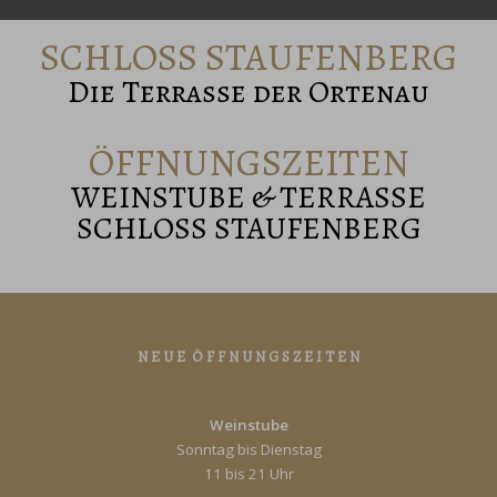
SCHLOSS STAUFENBERG
Die Terrasse der Ortenau
ÖFFNUNGSZEITEN
WEINSTUBE & TERRASSE
SCHLOSS STAUFENBERG
N E U E Ö F F N U N G S Z E I T E N
Weinstube
Sonntag bis Dienstag
11 bis 21 Uhr