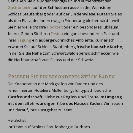
Genießen Sie die Bodenständigkeit und Authentizität der
Gastronomie
auf der Schlossterrasse
, in der Weinstube
Schloss Staufenberg oder auf der
Lindenwiese
. Nutzen Sie es
als den Platz, der Ihnen ewig in Erinnerung bleiben wird – weil
Sie hier vielleicht Ihre
Hochzeit
oder ein besonderes Jubiläum
feiern. Geben Sie Ihren
Festen
ein ganz besonderes Flair und
Ihrer
Tagung
ein außergewöhnliches Ambiente. Kulinarisch
erwartet Sie auf Schloss Staufenberg
frische badische Küche
,
in der Sie die Nähe zum Schwarzwald ebenso schmecken wie
die Nachbarschaft zum Elsass und der Schweiz.
Erleben Sie ein besonderes Stück Baden
Die Kooperation der Markgrafen von Baden und des
renommierten Hoteliers Müller bürgt für typisch badische
Gastfreundschaft, Liebe zur Region und Treue im Umgang
mit dem altehrwürdigen Erbe des Hauses Baden
. Wir freuen
uns darauf, Ihre Gastgeber zu sein!
Herzlichst,
Ihr Team auf Schloss Staufenberg in Durbach